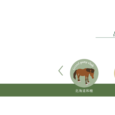
ジョ
半血種
北海道和種