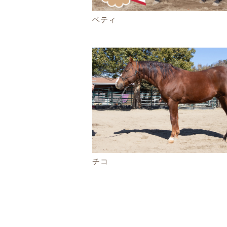
ベティ
チコ