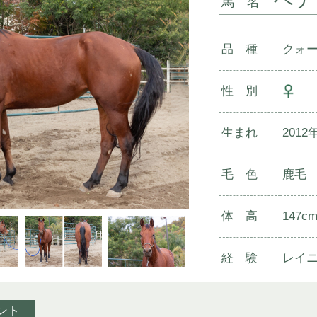
馬 名
品 種
クォ
性 別
生まれ
2012
毛 色
鹿毛
体 高
147c
経 験
レイ
ント