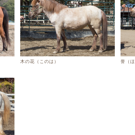
木の花（このは）
誉（