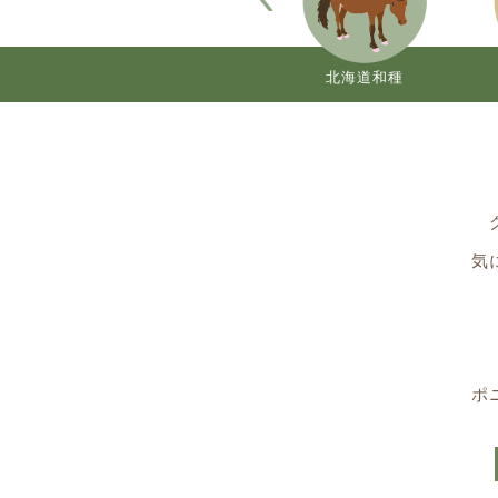
ジョ
半血種
北海道和種
気
ポ