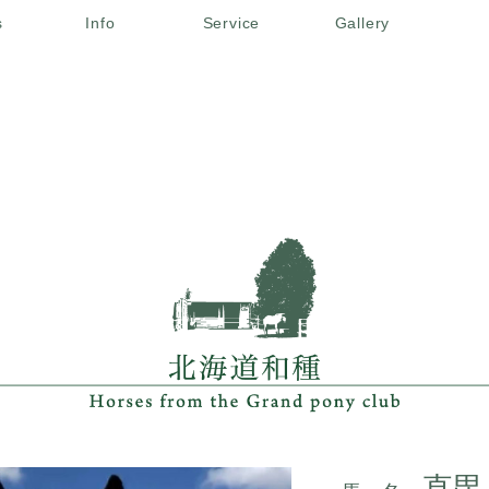
s
Info
Service
Gallery
直毘