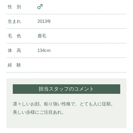
性 別
生まれ
2013年
毛 色
鹿毛
体 高
134cm
経 験
担当スタッフのコメント
凛々しいお顔。粘り強い性格で、とても人に従順。
美しい歩様にご注目あれ。